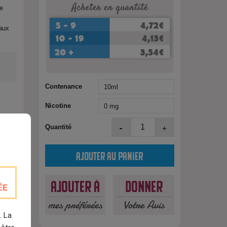
ve
taux
Contenance
Nicotine
-
+
Quantité
Ajouter au panier
est
Ajouter à
Donner
ÉE
mes préférées
Votre Avis
. La