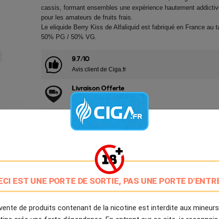
cassis, formant ensembles une expérience hautement addicti
pour les amateurs de fruits frais.
Le eliquide Berry Kiss de Alfaliquid est fabriqué en France au 
50% PG / 50% VG.
9.7/10
Avis client de Ciga.fr
Livraison Offerte
à partir de 20€
Expédition Immédiate
Commande passée avant 14h
Partager
Tweet
Pinter
ECI EST UNE PORTE DE SORTIE, PAS UNE PORTE D'ENTR
Livré à partir du Mardi 11 Août 2026.
vente de produits contenant de la nicotine est interdite aux mineurs