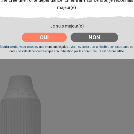
tine crée une forte dépendance. En entrant sur ce site, je reconnais
majeur(e).
Je suis majeur(e)
OUI
NON
dant à ce site, vous acceptez
nos mentions légales.
. Veuillez noter que la nicotine contenue dans ce
crée une forte dépendance et que son utilisation par les non-fumeurs est déconseillée.