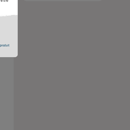
 être
 produit