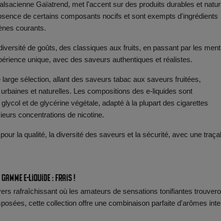
sacienne Gaïatrend, met l'accent sur des produits durables et natur
'absence de certains composants nocifs et sont exempts d'ingrédients
gènes courants.
versité de goûts, des classiques aux fruits, en passant par les men
périence unique, avec des saveurs authentiques et réalistes.
large sélection, allant des saveurs tabac aux saveurs fruitées,
baines et naturelles. Les compositions des e-liquides sont
ycol et de glycérine végétale, adapté à la plupart des cigarettes
ieurs concentrations de nicotine.
 pour la qualité, la diversité des saveurs et la sécurité, avec une traçab
 gamme e-liquide : Frais !
vers rafraîchissant où les amateurs de sensations tonifiantes trouvero
sées, cette collection offre une combinaison parfaite d'arômes int