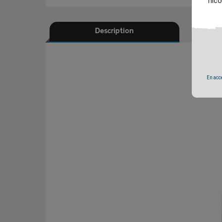
nico
Description
En accé