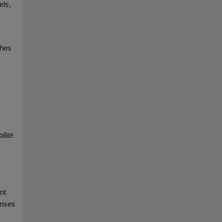
els,
thes
ilité
nt
enses