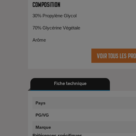
Composition
30% Propylène Glycol
70% Glycérine Végétale
Arôme
Voir tous les pr
Fiche technique
Pays
PG/VG
Marque
Références spécifiques