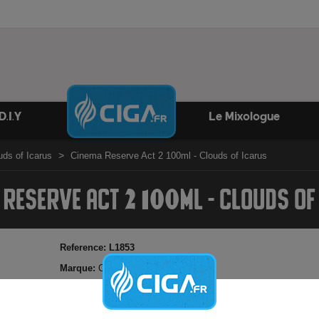
D.I.Y
Le Mixologue
uds of Icarus
Cinema Reserve Act 2 100ml - Clouds of Icarus
 RESERVE ACT 2 100ML - CLOUDS OF
Reference:
L1853
Marque:
Clouds of icarus
Pain perdu gorgé de beurre avec caramel et noix de pécan
Possibilité d'ajouter booster de nicotine
Made in USA