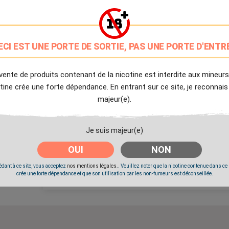
PG/VG: 30/70
9.7/10
Avis client de Ciga.fr
ECI EST UNE PORTE DE SORTIE, PAS UNE PORTE D'ENTR
Livraison Offerte
à partir de 20€
vente de produits contenant de la nicotine est interdite aux mineurs
tine crée une forte dépendance. En entrant sur ce site, je reconnais
Expédition Immédiate
majeur(e).
Commande passée avant 14h
Je suis majeur(e)
Partager
Tweet
Pinter
OUI
NON
dant à ce site, vous acceptez
nos mentions légales.
. Veuillez noter que la nicotine contenue dans ce
Livré à partir du Lundi 10 Août 2026.
crée une forte dépendance et que son utilisation par les non-fumeurs est déconseillée.