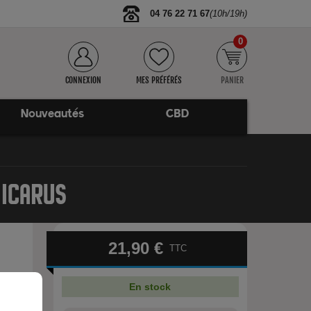
04 76 22 71 67
(10h/19h)
0
CONNEXION
MES PRÉFÉRÉS
PANIER
Nouveautés
CBD
 ICARUS
21,90 €
TTC
En stock