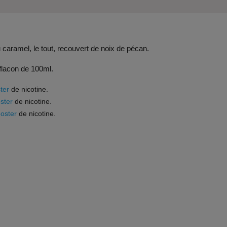
aramel, le tout, recouvert de noix de pécan.
 flacon de 100ml.
ter
de nicotine.
ster
de nicotine.
ooster
de nicotine.