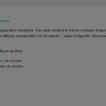
otiques
.
jusqu’alors inexplorée. Ces oeufs seraient le fruit du mythique dragon
aux effluves surnaturelles s’en écoulerait… Vapez la légende. Découvr
 flacon de 60ml.
ter
de nicotine.
ster de nicotine.