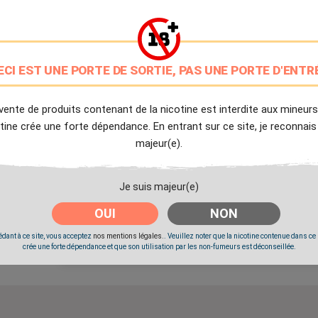
PG/VG: 30/70
9.7/10
Avis client de Ciga.fr
ECI EST UNE PORTE DE SORTIE, PAS UNE PORTE D'ENTR
Livraison Offerte
à partir de 20€
vente de produits contenant de la nicotine est interdite aux mineurs
tine crée une forte dépendance. En entrant sur ce site, je reconnais
Expédition Immédiate
majeur(e).
Commande passée avant 14h
Je suis majeur(e)
Partager
Tweet
Pinter
OUI
NON
dant à ce site, vous acceptez
nos mentions légales.
. Veuillez noter que la nicotine contenue dans ce
Livré à partir du Mercredi 12 Août 2026.
crée une forte dépendance et que son utilisation par les non-fumeurs est déconseillée.