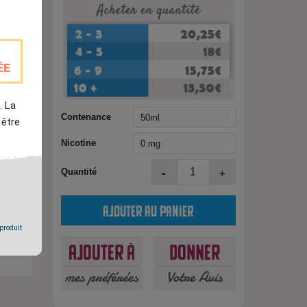
ÉE
. La
Contenance
 être
Nicotine
-
+
Quantité
est
Ajouter au panier
 produit
Ajouter à
Donner
mes préférées
Votre Avis