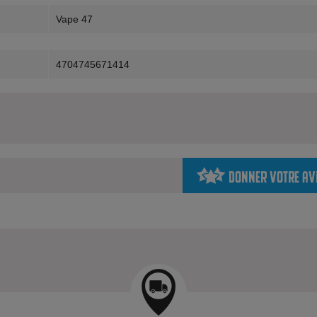
Vape 47
4704745671414
Donner votre av