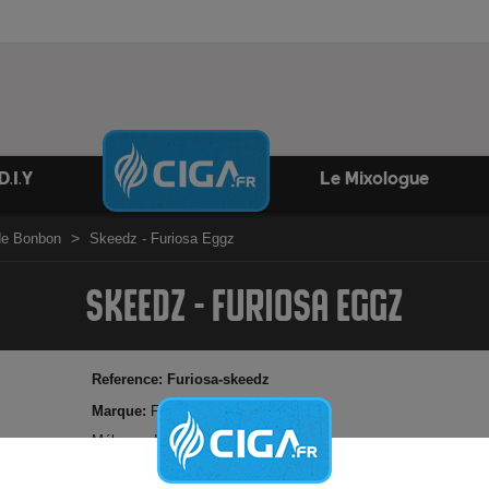
D.I.Y
Le Mixologue
ide Bonbon
Skeedz - Furiosa Eggz
SKEEDZ - FURIOSA EGGZ
Reference:
Furiosa-skeedz
Marque:
Furiosa
Mélange de bonbons aux gouts exotiques
Possibilité d'ajouter booster de nicotine
Elaboré en France