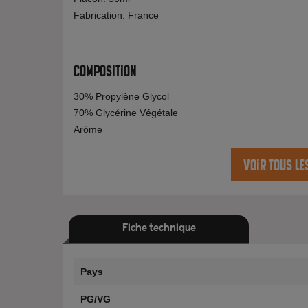
Fabrication: France
Composition
30% Propylène Glycol
70% Glycérine Végétale
Arôme
Voir tous le
Fiche technique
Pays
PG/VG