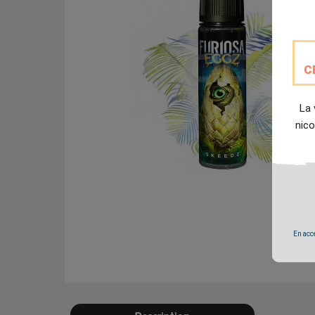
C
La 
nico
En accé