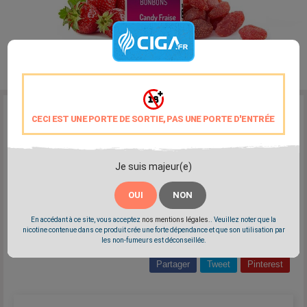
Reference:
Alfaliquid-candy-Fraise
CECI EST UNE PORTE DE SORTIE, PAS UNE PORTE D'ENTRÉE
Marque:
Alfaliquid
L'e-liquide Candy Fraise propose une sensation gustative délectable
qui rappelle inévitablement un célèbre bonbon à la fraise. Vous serez
Je suis majeur(e)
charmés par cette saveur sucrée et réconfortante qui évoque la
nostalgie des friandises de notre jeunesse.
OUI
NON
Le eliquide Candy Fraise de Alfaliquid est fabriqué en France au taux
70% PG / 30% VG.
En accédant à ce site, vous acceptez
nos mentions légales.
. Veuillez noter que la
nicotine contenue dans ce produit crée une forte dépendance et que son utilisation par
les non-fumeurs est déconseillée.
Partager
Tweet
Pinterest