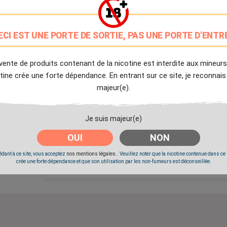
9.7/10
Avis client de Ciga.fr
ECI EST UNE PORTE DE SORTIE, PAS UNE PORTE D'ENTR
Livraison Offerte
à partir de 20€
vente de produits contenant de la nicotine est interdite aux mineurs
tine crée une forte dépendance. En entrant sur ce site, je reconnais
Expédition Immédiate
majeur(e).
Commande passée avant 14h
Je suis majeur(e)
Partager
Tweet
Pinter
OUI
NON
dant à ce site, vous acceptez
nos mentions légales.
. Veuillez noter que la nicotine contenue dans ce
crée une forte dépendance et que son utilisation par les non-fumeurs est déconseillée.