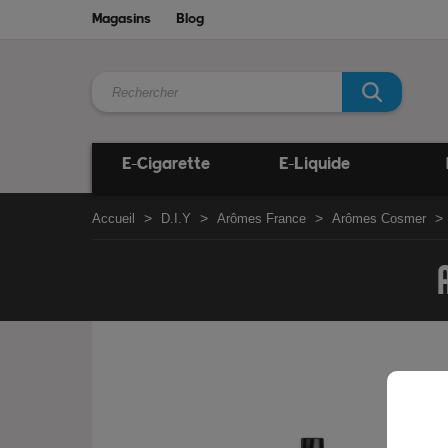
Magasins
Blog
E-Cigarette
E-Liquide
Accueil
D.I.Y
Arômes France
Arômes Cosmer