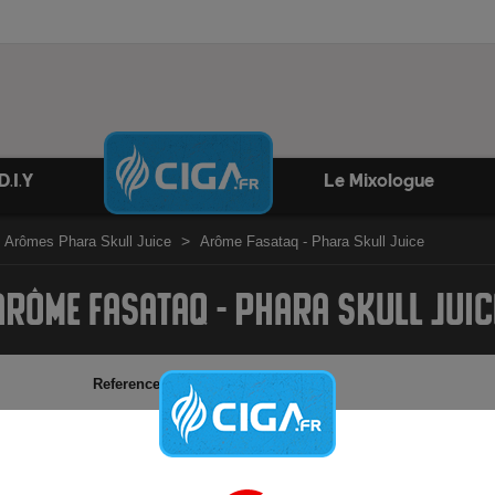
D.I.Y
Le Mixologue
Arômes Phara Skull Juice
Arôme Fasataq - Phara Skull Juice
ARÔME FASATAQ - PHARA SKULL JUIC
Reference:
phara-skull-juice-fasataq
Marque:
Vape or DIY
Biscuit, pistache, caramel et vanille custard
Arôme concentré français Révolute - 10ml
45 gouttes pour 10ml