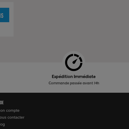
is
Expédition Immédiate
Commande passée avant 14h
ide
on compte
ous contacter
log