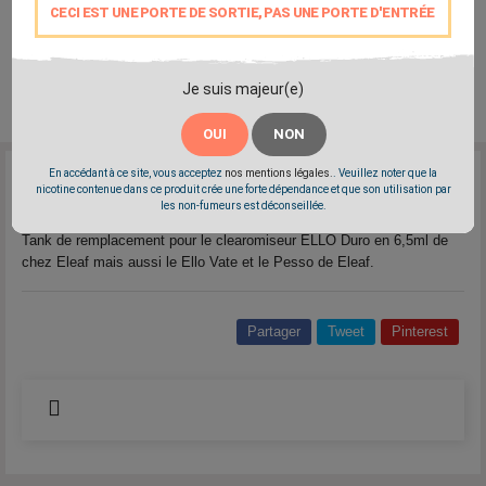
CECI EST UNE PORTE DE SORTIE, PAS UNE PORTE D'ENTRÉE
Je suis majeur(e)
OUI
NON
En accédant à ce site, vous acceptez
nos mentions légales.
. Veuillez noter que la
Reference:
tank-ello-duro
nicotine contenue dans ce produit crée une forte dépendance et que son utilisation par
les non-fumeurs est déconseillée.
Marque:
Eleaf
Tank de remplacement pour le clearomiseur ELLO Duro en 6,5ml de
chez Eleaf mais aussi le Ello Vate et le Pesso de Eleaf.
Partager
Tweet
Pinterest