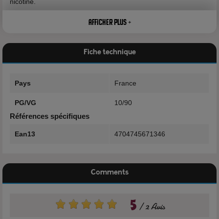
nicotine.
Afficher plus +
Fiche technique
Caractéristiques
Pays
France
Marque: Vaporigins
PG/VG
10/90
Flacon: 80ml
Références spécifiques
Fabrication: France
Ean13
4704745671346
Nicotine: 0mg
Comments
5
2 Avis
Composition