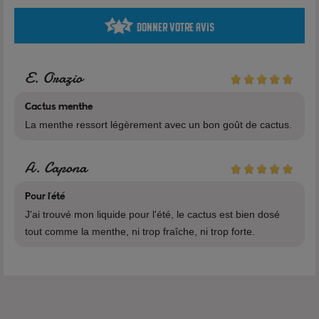
Donner votre avis
10% Propylène Glycol
90% Glycérine Végétale
E. Orazio
Arôme
Cactus menthe
La menthe ressort légèrement avec un bon goût de cactus.
A. Capona
Pour l'été
J'ai trouvé mon liquide pour l'été, le cactus est bien dosé
Voir tous les produits de la marque Vaporigins
tout comme la menthe, ni trop fraîche, ni trop forte.