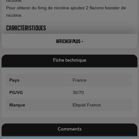
nicotine.
Pour obtenir du 6mg de nicotine ajoutez 2 flacons booster de
nicotine.
Caractéristiques
Marque: Eliquid France
Afficher plus +
Gamme:
Cop Juice
Flacon: 50ml
Fabrication: France
Fiche technique
Composition
Pays
France
30% Propylène Glycol
70% Glycérine Végétale
PG/VG
30/70
Arôme
Marque
Eliquid France
Voir tous les produits de la marque Eliquid France
Comments