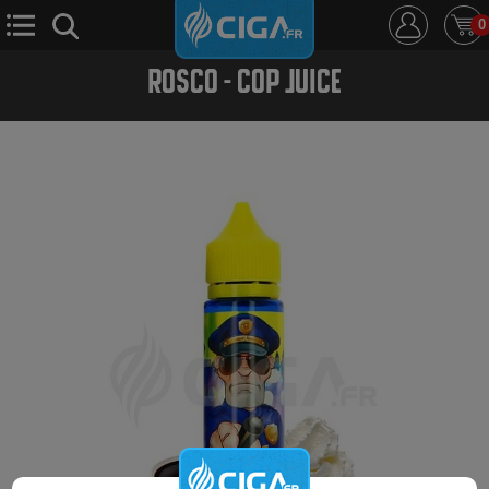
0
ROSCO - COP JUICE
E-Cigarette
E-Liquide
D.i.y
Le Mixologue
Cbd
Nouveautés
Ciga +