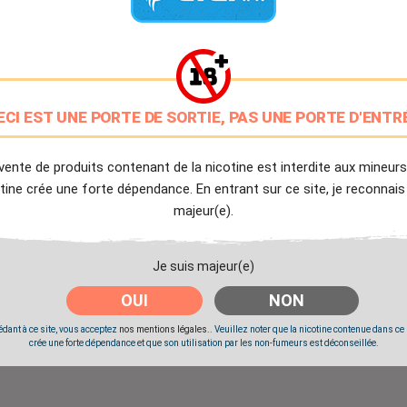
PG/VG: 30/70
9.7/10
Avis client de Ciga.fr
Livraison Offerte
ECI EST UNE PORTE DE SORTIE, PAS UNE PORTE D'ENTR
à partir de 20€
Expédition Immédiate
vente de produits contenant de la nicotine est interdite aux mineurs
Commande passée avant 14h
tine crée une forte dépendance. En entrant sur ce site, je reconnais
majeur(e).
Partager
Tweet
Pinter
Je suis majeur(e)
OUI
NON
Livré à partir du Mercredi 12 Août 2026.
dant à ce site, vous acceptez
nos mentions légales.
. Veuillez noter que la nicotine contenue dans ce
crée une forte dépendance et que son utilisation par les non-fumeurs est déconseillée.