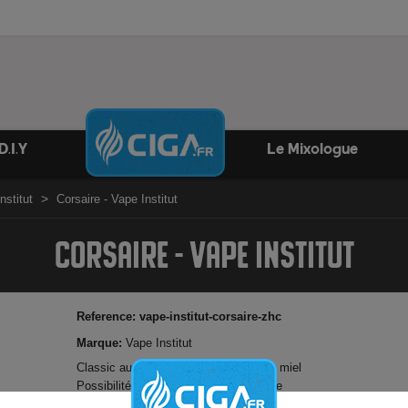
D.I.Y
Le Mixologue
nstitut
Corsaire - Vape Institut
CORSAIRE - VAPE INSTITUT
Reference:
vape-institut-corsaire-zhc
Marque:
Vape Institut
Classic au caramel, crème pralinée et miel
Possibilité d'ajouter booster de nicotine
Elaboré en France