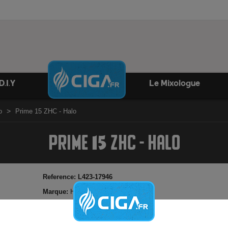
D.I.Y
Le Mixologue
o
Prime 15 ZHC - Halo
PRIME 15 ZHC - HALO
Reference:
L423-17946
Marque:
Halo
Classic relevé de cacahuètes grillées et cacao
Possibilité d'ajouter booster de nicotine
Made in USA