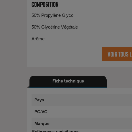
Composition
50% Propylène Glycol
50% Glycérine Végétale
Arôme
Voir tous 
Fiche technique
Pays
PG/VG
Marque
Références spécifiques