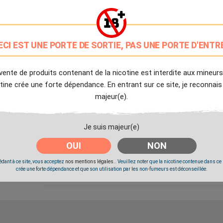
PG/VG: 50/50
9.7/10
Avis client de Ciga.fr
ECI EST UNE PORTE DE SORTIE, PAS UNE PORTE D'ENTR
Livraison Offerte
à partir de 20€
vente de produits contenant de la nicotine est interdite aux mineurs
tine crée une forte dépendance. En entrant sur ce site, je reconnais
Expédition Immédiate
majeur(e).
Commande passée avant 14h
Je suis majeur(e)
Partager
Tweet
Pinter
OUI
NON
dant à ce site, vous acceptez
nos mentions légales.
. Veuillez noter que la nicotine contenue dans ce
Livré à partir du Mardi 11 Août 2026.
crée une forte dépendance et que son utilisation par les non-fumeurs est déconseillée.