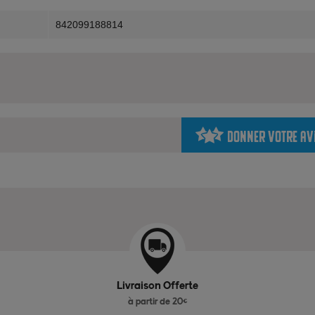
842099188814
Donner votre av
Livraison Offerte
à partir de 20€