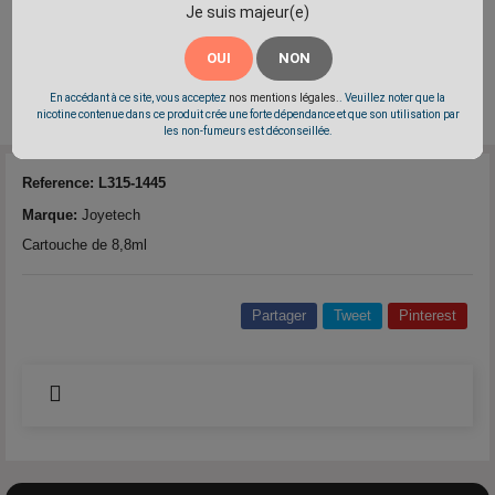
Je suis majeur(e)
OUI
NON
En accédant à ce site, vous acceptez
nos mentions légales.
. Veuillez noter que la
nicotine contenue dans ce produit crée une forte dépendance et que son utilisation par
les non-fumeurs est déconseillée.
Reference:
L315-1445
Marque:
Joyetech
Cartouche de 8,8ml
Partager
Tweet
Pinterest