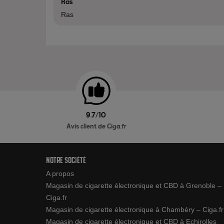
Ras
Ras
9.7/10
Avis client de Ciga.fr
Notre société
A propos
Magasin de cigarette électronique et CBD à Grenoble –
Ciga.fr
Magasin de cigarette électronique à Chambéry – Ciga.fr
Magasin de cigarette électronique et CBD à Echirolles