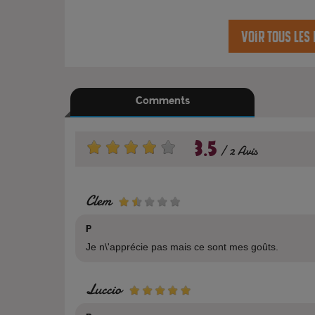
Voir tous les
Comments
3.5
2 Avis
Clem
P
Je n\'apprécie pas mais ce sont mes goûts.
Luccio