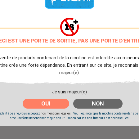
9.7/10
Avis client de Ciga.fr
Livraison Offerte
à partir de 20€
ECI EST UNE PORTE DE SORTIE, PAS UNE PORTE D'ENTR
Expédition Immédiate
Commande passée avant 14h
vente de produits contenant de la nicotine est interdite aux mineurs
tine crée une forte dépendance. En entrant sur ce site, je reconnais
majeur(e).
Partager
Tweet
Pinter
Je suis majeur(e)
OUI
NON
dant à ce site, vous acceptez
nos mentions légales.
. Veuillez noter que la nicotine contenue dans ce
crée une forte dépendance et que son utilisation par les non-fumeurs est déconseillée.