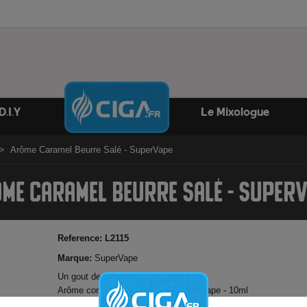
D.I.Y
Le Mixologue
Arôme Caramel Beurre Salé - SuperVape
ME CARAMEL BEURRE SALÉ - SUPER
Reference:
L2115
Marque:
SuperVape
Un gout de caramel au beurre salé
Arôme concentré français par SuperVape - 10ml
30 gouttes pour 10ml