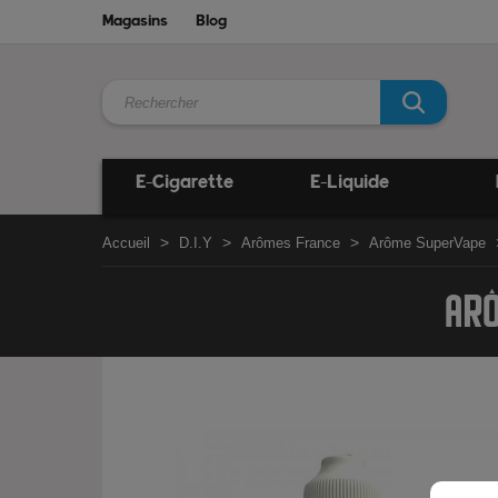
Magasins
Blog
E-Cigarette
E-Liquide
Accueil
D.I.Y
Arômes France
Arôme SuperVape
ARÔ