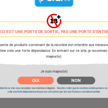
9.7/10
Avis client de Ciga.fr
Livraison Offerte
à partir de 20€
ECI EST UNE PORTE DE SORTIE, PAS UNE PORTE D'ENTR
Expédition Immédiate
Commande passée avant 14h
vente de produits contenant de la nicotine est interdite aux mineurs
tine crée une forte dépendance. En entrant sur ce site, je reconnais
majeur(e).
Partager
Tweet
Pinter
Je suis majeur(e)
OUI
NON
dant à ce site, vous acceptez
nos mentions légales.
. Veuillez noter que la nicotine contenue dans ce
crée une forte dépendance et que son utilisation par les non-fumeurs est déconseillée.