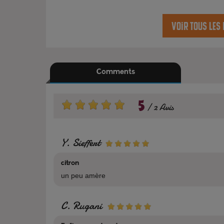
Voir tous les
Comments
5
2 Avis
Y. Sieffert
citron
un peu amère
C. Rugani