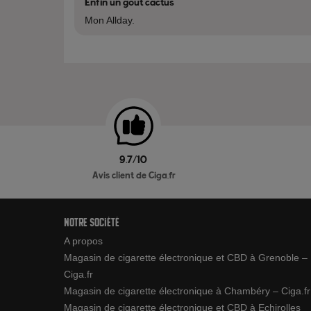
Enfin un gout cactus
Mon Allday.
9.7/10
Avis client de Ciga.fr
Notre société
A propos
Magasin de cigarette électronique et CBD à Grenoble –
Ciga.fr
Magasin de cigarette électronique à Chambéry – Ciga.fr
Magasin de cigarette électronique et CBD à Echirolles