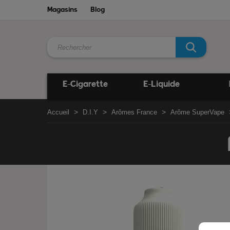
Magasins
Blog
E-Cigarette
E-Liquide
Accueil
D.I.Y
Arômes France
Arôme SuperVape