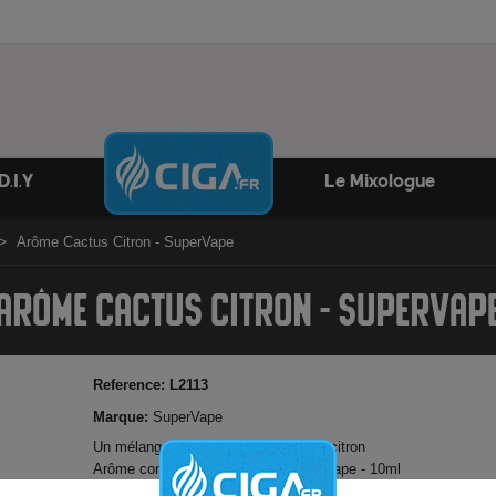
D.I.Y
Le Mixologue
Arôme Cactus Citron - SuperVape
ARÔME CACTUS CITRON - SUPERVAP
Reference:
L2113
Marque:
SuperVape
Un mélange du gout du cactus et du citron
Arôme concentré français par SuperVape - 10ml
30 gouttes pour 10ml