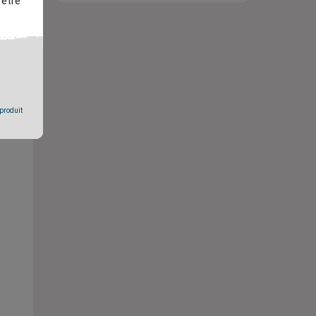
 être
 produit