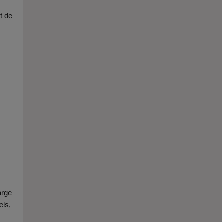
t de
arge
els,