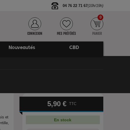
04 76 22 71 67
(10h/19h)
0
CONNEXION
MES PRÉFÉRÉS
PANIER
Nouveautés
CBD
5,90 €
TTC
is et
En stock
tille,
à