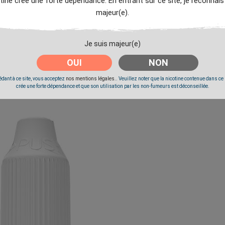
tine crée une forte dépendance. En entrant sur ce site, je reconnais
majeur(e).
Je suis majeur(e)
OUI
NON
dant à ce site, vous acceptez
nos mentions légales.
. Veuillez noter que la nicotine contenue dans ce
crée une forte dépendance et que son utilisation par les non-fumeurs est déconseillée.