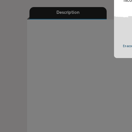
nico
Description
En accé