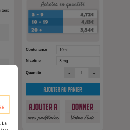
u taux
Contenance
Nicotine
-
+
Quantité
Ajouter au panier
est
Ajouter à
Donner
ÉE
mes préférées
Votre Avis
. La