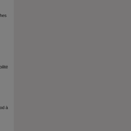
thes
ilité
ood à