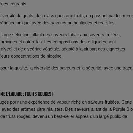
gènes courants.
versité de goûts, des classiques aux fruits, en passant par les men
périence unique, avec des saveurs authentiques et réalistes.
large sélection, allant des saveurs tabac aux saveurs fruitées,
baines et naturelles. Les compositions des e-liquides sont
ycol et de glycérine végétale, adapté à la plupart des cigarettes
ieurs concentrations de nicotine.
 pour la qualité, la diversité des saveurs et la sécurité, avec une traçab
me e-liquide : Fruits Rouges !
uges pour une expérience de vapeur riche en saveurs fruitées. Cette
 avec des arômes ultra réalistes. Des saveurs allant de la Purple Bl
de fruits rouges, devenu un best-seller auprès d'un large public de