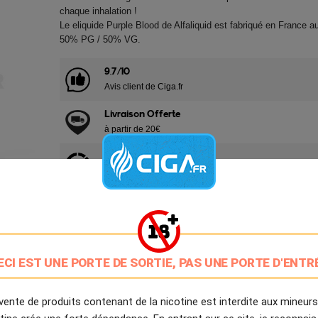
chaque inhalation !
Le eliquide Purple Blood de Alfaliquid est fabriqué en France a
50% PG / 50% VG.
9.7/10
Avis client de Ciga.fr
Livraison Offerte
à partir de 20€
Expédition Immédiate
Commande passée avant 14h
Partager
Tweet
Pinter
ECI EST UNE PORTE DE SORTIE, PAS UNE PORTE D'ENTR
Livré à partir du Lundi 10 Août 2026.
vente de produits contenant de la nicotine est interdite aux mineurs