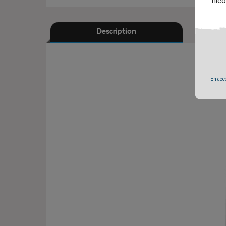
nico
Description
En accé