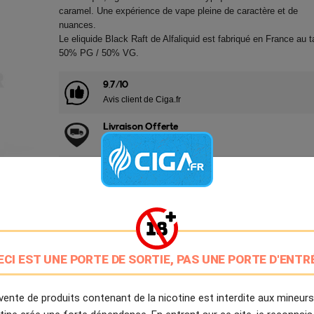
caramel. Une expérience de vape pleine de caractère et de
nuances.
Le eliquide Black Raft de Alfaliquid est fabriqué en France au 
50% PG / 50% VG.
9.7/10
Avis client de Ciga.fr
Livraison Offerte
à partir de 20€
Expédition Immédiate
Commande passée avant 14h
Partager
Tweet
Pinter
ECI EST UNE PORTE DE SORTIE, PAS UNE PORTE D'ENTR
Livré à partir du Mardi 11 Août 2026.
vente de produits contenant de la nicotine est interdite aux mineurs