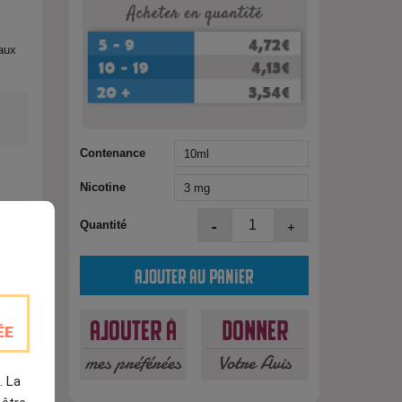
taux
Contenance
Nicotine
-
+
Quantité
Ajouter au panier
est
Ajouter à
Donner
ÉE
mes préférées
Votre Avis
. La