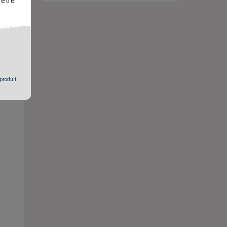
 être
 produit