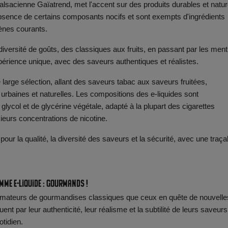
sacienne Gaïatrend, met l'accent sur des produits durables et natur
'absence de certains composants nocifs et sont exempts d'ingrédients
gènes courants.
versité de goûts, des classiques aux fruits, en passant par les men
périence unique, avec des saveurs authentiques et réalistes.
large sélection, allant des saveurs tabac aux saveurs fruitées,
baines et naturelles. Les compositions des e-liquides sont
ycol et de glycérine végétale, adapté à la plupart des cigarettes
ieurs concentrations de nicotine.
 pour la qualité, la diversité des saveurs et la sécurité, avec une traçab
mme e-liquide : Gourmands !
s amateurs de gourmandises classiques que ceux en quête de nouvelle
ar leur authenticité, leur réalisme et la subtilité de leurs saveurs
otidien.