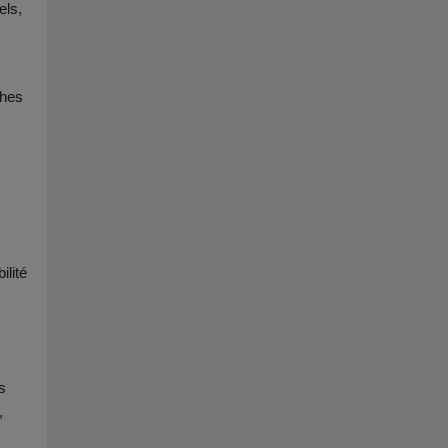
els,
thes
ilité
s
,