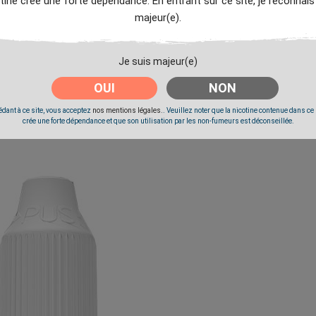
tine crée une forte dépendance. En entrant sur ce site, je reconnais
majeur(e).
Je suis majeur(e)
OUI
NON
dant à ce site, vous acceptez
nos mentions légales.
. Veuillez noter que la nicotine contenue dans ce
crée une forte dépendance et que son utilisation par les non-fumeurs est déconseillée.