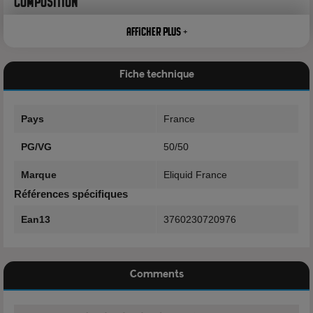
Composition
50% Propylène Glycol
Afficher plus +
50% Glycérine Végétale
Fiche technique
Arôme
Pays
France
Avertissement
PG/VG
50/50
Dangereux - Respecter les précautions d'emploi
Marque
Eliquid France
Références spécifiques
Les e-liquide Eliquid France respectent les dispositions du
Ean13
3760230720976
règlement (CE) N°1272/2008 dit CLP, conformément à la
règlementation en vigueur, en renseignant l'une des mentions
d'avertissement et de danger suivante :
Comments
3 mg/ml de nicotine : H312 : Attention Nocif par contact cutané
6 mg/ml de nicotine : H312 : Attention Nocif par contact cutané