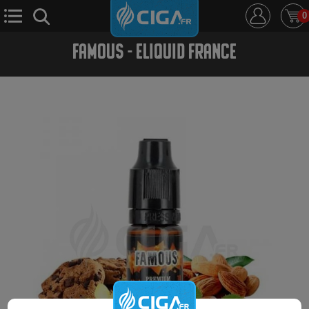
0
FAMOUS - ELIQUID FRANCE
E-Cigarette
E-Liquide
D.i.y
Le Mixologue
Cbd
Nouveautés
Ciga +