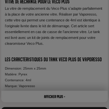
Vitre de rechange pour le Veco Plus
La vitre de remplacement du Veco Plus s'adapte parfaitement
à la place de votre ancienne vitre. Réaliser par Vaporesso,
cette vitre qui permet une contenance de 4ml est identique à
l'originale livrée dans le kit de démarrage. Cet article sert
essentiellement en cas de casse de l'ancienne vitre. Le tank
est livré avec un kit de joints de remplacement pour votre
clearomiseur Veco Plus.
Les caractéristiques du Tank Veco Plus de Vaporesso
Dimension: 25mm x 25mm
Matière: Pyrex
Contenance: 4ml
Marque: Vaporesso
Afficher plus +
Voir tous les produits de la marque Vaporesso