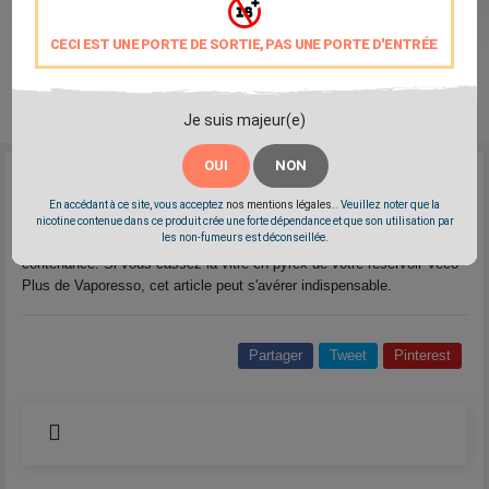
CECI EST UNE PORTE DE SORTIE, PAS UNE PORTE D'ENTRÉE
Je suis majeur(e)
OUI
NON
Reference:
L556-1763
En accédant à ce site, vous acceptez
nos mentions légales.
. Veuillez noter que la
Marque:
Vaporesso
nicotine contenue dans ce produit crée une forte dépendance et que son utilisation par
les non-fumeurs est déconseillée.
Vitre de remplacement pour le clearomiseur Veco Plus en 4ml de
contenance. Si vous cassez la vitre en pyrex de votre réservoir Veco
Plus de Vaporesso, cet article peut s'avérer indispensable.
Partager
Tweet
Pinterest