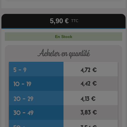
5,90 €
TTC
En Stock