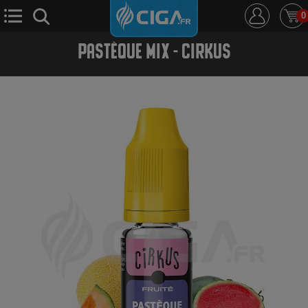
0
PASTÈQUE MIX - CIRKUS
E-Cigarette
E-Liquide
D.i.y
Le Mixologue
Cbd
Nouveautés
Ciga +