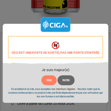
Reference:
Dlice-power-drink
Marque:
Dlice
CECI EST UNE PORTE DE SORTIE, PAS UNE PORTE D'ENTRÉE
Une saveur de boisson énergisante
Disponible: 0mg - 3mg - 6mg - 12mg - 18mg
Fabrication française
PG/VG: 70/30
Je suis majeur(e)
OUI
NON
Partager
Tweet
Pinterest
En accédant à ce site, vous acceptez
nos mentions légales.
. Veuillez noter que la
nicotine contenue dans ce produit crée une forte dépendance et que son utilisation par
les non-fumeurs est déconseillée.
Livré à partir du Lundi 10 Août 2026.