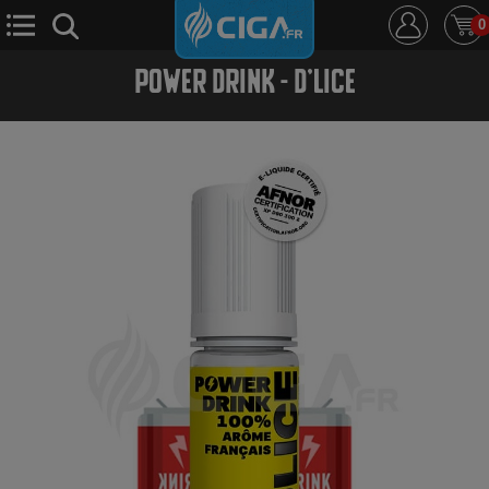
0
POWER DRINK - D'LICE
E-Cigarette
E-Liquide
D.i.y
Le Mixologue
Cbd
Nouveautés
Ciga +