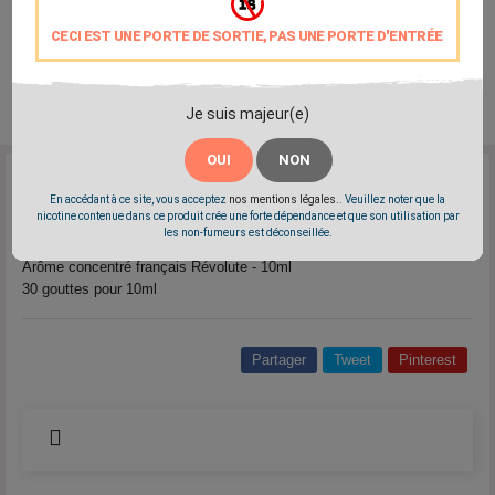
CECI EST UNE PORTE DE SORTIE, PAS UNE PORTE D'ENTRÉE
Je suis majeur(e)
OUI
NON
Reference:
vape-or-diy-the-pti-dej
En accédant à ce site, vous acceptez
nos mentions légales.
. Veuillez noter que la
Marque:
Vape or DIY
nicotine contenue dans ce produit crée une forte dépendance et que son utilisation par
les non-fumeurs est déconseillée.
Pancake aux céréales et aux flocons d’avoine
Arôme concentré français Révolute - 10ml
30 gouttes pour 10ml
Partager
Tweet
Pinterest