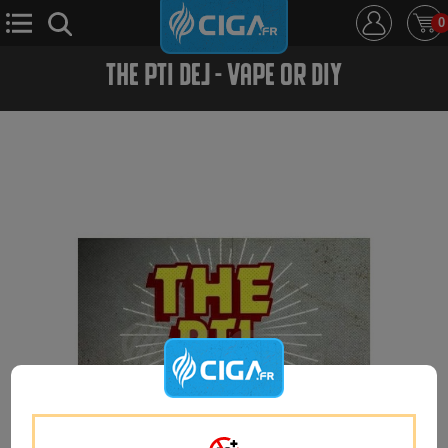
0
THE PTI DEJ - VAPE OR DIY
E-Cigarette
E-Liquide
D.i.y
Le Mixologue
Cbd
Nouveautés
Ciga +