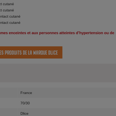
ct cutané
ct cutané
ontact cutané
ontact cutané
emmes enceintes et aux personnes atteintes d'hypertension ou de
es produits de la marque Dlice
France
70/30
Dlice