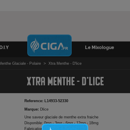
D.I.Y
Le Mixologue
Menthe Glaciale - Polaire
Xtra Menthe - D'lice
XTRA MENTHE - D'LICE
Reference:
L14933-52330
Marque:
Dlice
Une saveur glaciale de menthe extra fraiche
Disponible: 0mg - 3mg - 6mg - 12mg - 18mg
Fabrication française