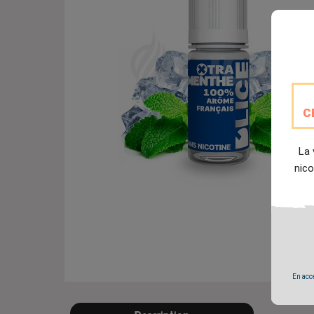
C
La 
nico
En accé