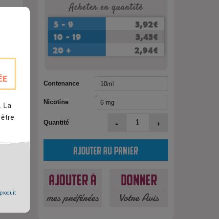
ÉE
Contenance
Nicotine
. La
 être
-
+
Quantité
est
Ajouter au panier
Ajouter à
Donner
 produit
mes préférées
Votre Avis