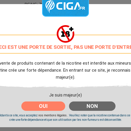
PG/VG: 70/30
9.7/10
Avis client de Ciga.fr
Livraison Offerte
à partir de 20€
ECI EST UNE PORTE DE SORTIE, PAS UNE PORTE D'ENTR
Expédition Immédiate
Commande passée avant 14h
vente de produits contenant de la nicotine est interdite aux mineurs
tine crée une forte dépendance. En entrant sur ce site, je reconnais
majeur(e).
Partager
Tweet
Pinter
Je suis majeur(e)
Livré à partir du Lundi 10 Août 2026.
OUI
NON
dant à ce site, vous acceptez
nos mentions légales.
. Veuillez noter que la nicotine contenue dans ce
crée une forte dépendance et que son utilisation par les non-fumeurs est déconseillée.