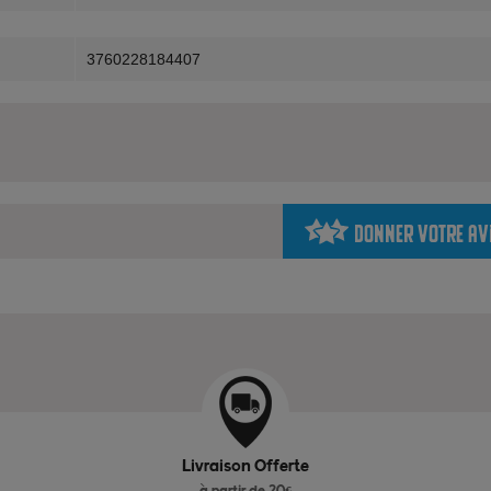
3760228184407
Donner votre av
Livraison Offerte