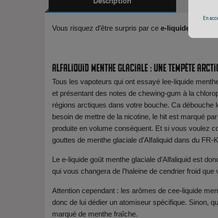
Description
En accé
Vous risquez d’être surpris par ce
e-liquide menthe 
Alfaliquid menthe glaciale : une tempête arct
Tous les vapoteurs qui ont essayé lee-liquide menthe
et présentant des notes de chewing-gum à la chlorop
régions arctiques dans votre bouche. Ca débouche le 
besoin de mettre de la nicotine, le hit est marqué pa
produite en volume conséquent. Et si vous voulez 
gouttes de menthe glaciale d’Alfaliquid dans du FR
Le e-liquide goût menthe glaciale d’Alfaliquid est don
qui vous changera de l’haleine de cendrier froid que
Attention cependant : les arômes de cee-liquide men
donc de lui dédier un atomiseur spécifique. Sinon, qu
marqué de menthe fraîche.