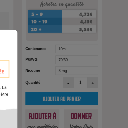
Contenance
PG/VG
Nicotine
ÉE
est
-
+
Quantité
. La
 être
Ajouter au panier
Ajouter à
Donner
mes préférées
Votre Avis