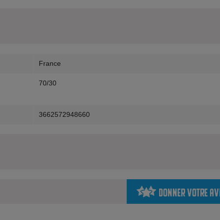
France
70/30
3662572948660
Donner votre av