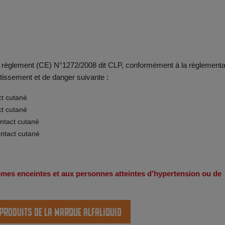
 du règlement (CE) N°1272/2008 dit CLP, conformément à la règlementa
tissement et de danger suivante :
ct cutané
ct cutané
ontact cutané
ontact cutané
emmes enceintes et aux personnes atteintes d'hypertension ou de
 produits de la marque Alfaliquid