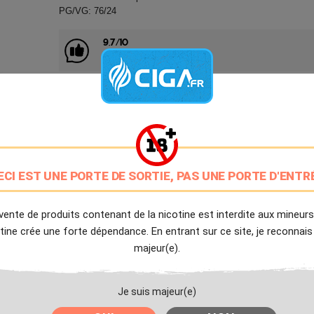
PG/VG: 76/24
9.7/10
Avis client de Ciga.fr
Livraison Offerte
à partir de 20€
Expédition Immédiate
Commande passée avant 14h
ECI EST UNE PORTE DE SORTIE, PAS UNE PORTE D'ENTR
Partager
Tweet
Pinter
vente de produits contenant de la nicotine est interdite aux mineurs
tine crée une forte dépendance. En entrant sur ce site, je reconnais
Livré à partir du Lundi 10 Août 2026.
majeur(e).
Je suis majeur(e)