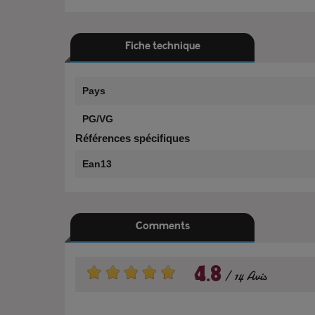
Fiche technique
Pays
PG/VG
Références spécifiques
Ean13
Comments
4.8
14 Avis