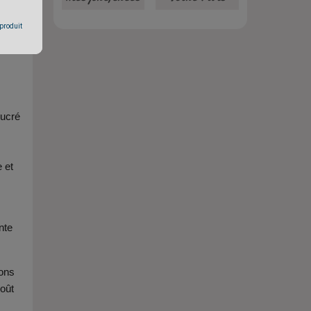
 produit
sucré
 et
nte
dons
goût