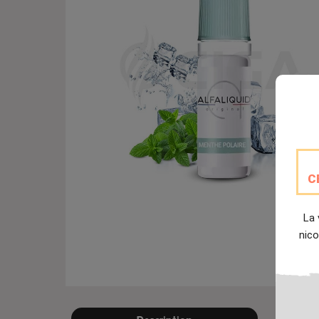
C
La 
nico