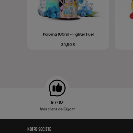
Paloma 100ml - Fighter Fuel
Prix
24,90 €
9.7/10
Avis client de Ciga.fr
Notre société