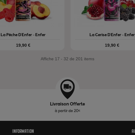
La Pêche D'Enfer - Enfer
La Cerise D'Enfer - Enfer
Prix
Prix
19,90 €
19,90 €
Affiche 17 - 32 de 201 items
Livraison Offerte
à partir de 20€
Information
A