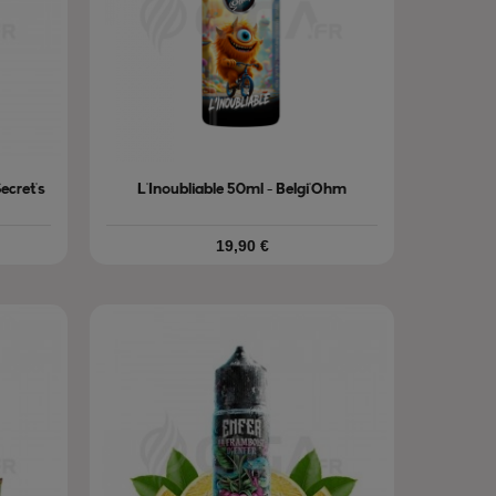
ecret's
L'Inoubliable 50ml - Belgi'Ohm
Prix
19,90 €