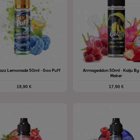
Razz Lemonade 50ml - Goo Puff
Armageddon 50ml - Kaiju By
Maker
Prix
Prix
19,90 €
17,90 €