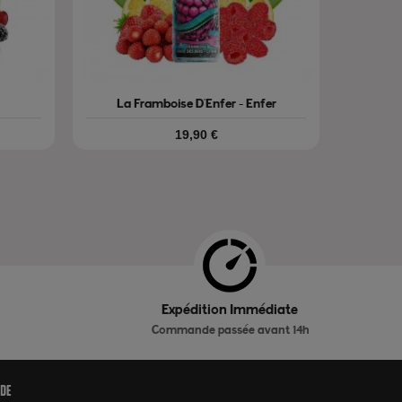
La Framboise D'Enfer - Enfer
Prix
19,90 €
Expédition Immédiate
Commande passée avant 14h
ide