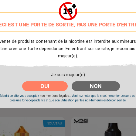
NOUVEAU
ECI EST UNE PORTE DE SORTIE, PAS UNE PORTE D'ENTR
vente de produits contenant de la nicotine est interdite aux mineurs
tine crée une forte dépendance. En entrant sur ce site, je reconnais
majeur(e).
Je suis majeur(e)
OUI
NON
Zia 100ml - K-Fuel
Framboise Bleue Myrtille Cerise
100ml - Frozen Beast De Secret
dant à ce site, vous acceptez
nos mentions légales.
. Veuillez noter que la nicotine contenue dans ce
Prix
Prix
19,90 €
24,90 €
crée une forte dépendance et que son utilisation par les non-fumeurs est déconseillée.
NOUVEAU