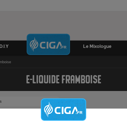
D.I.Y
Le Mixologue
amboise
E-LIQUIDE FRAMBOISE
s