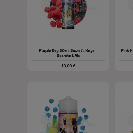
Purple Key 50ml Secret's Keys -
Pink K
Secret's LAb
Prix
18,90 €