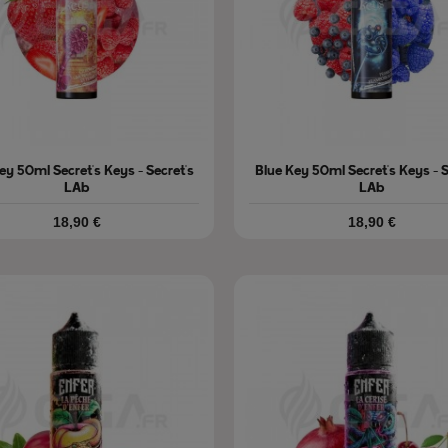
ey 50ml Secret's Keys - Secret's
Blue Key 50ml Secret's Keys - S
LAb
LAb
Prix
Prix
18,90 €
18,90 €