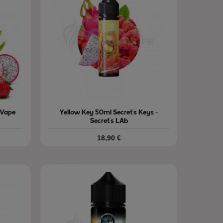
 Vape
Yellow Key 50ml Secret's Keys -
Secret's LAb
Prix
18,90 €