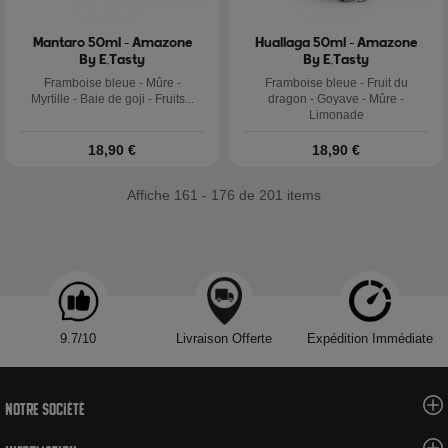
Mantaro 50ml - Amazone
Huallaga 50ml - Amazone
By E.Tasty
By E.Tasty
Framboise bleue - Mûre -
Framboise bleue - Fruit du
Myrtille - Baie de goji - Fruits...
dragon - Goyave - Mûre -
Limonade
Prix
Prix
18,90 €
18,90 €
Affiche 161 - 176 de 201 items
9.7/10
Livraison Offerte
Expédition Immédiate
Notre société