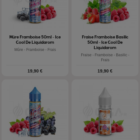
Mûre Framboise 50ml - Ice
Fraise Framboise Basilic
Cool De Liquidarom
50ml - Ice Cool De
Liquidarom
Mûre - Framboise - Frais
Fraise - Framboise - Basilic -
Frais
Prix
Prix
19,90 €
19,90 €