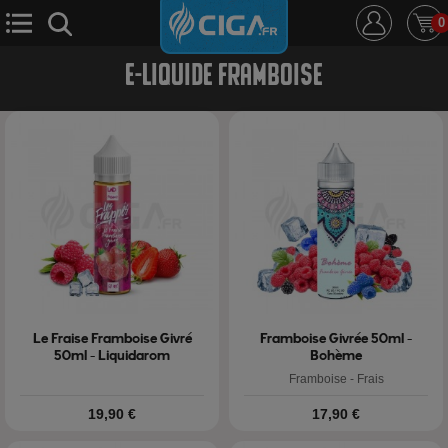
0
E-LIQUIDE FRAMBOISE
E-Cigarette
E-Liquide
D.i.y
Le Mixologue
Cbd
Nouveautés
Ciga +
Le Fraise Framboise Givré
Framboise Givrée 50ml -
50ml - Liquidarom
Bohème
Framboise - Frais
Prix
Prix
19,90 €
17,90 €