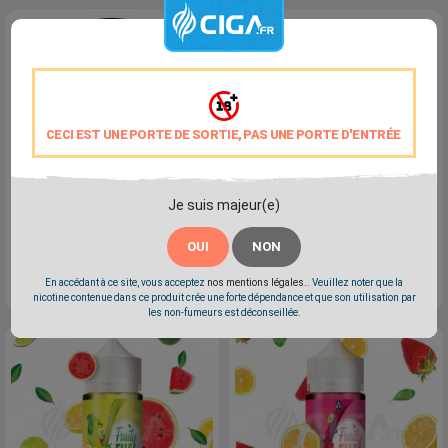
CECI EST UNE PORTE DE SORTIE, PAS UNE PORTE D'ENTRÉE
Je suis majeur(e)
Low Rider - Minimal
Lemon 50ml - Lemon Time
OUI
NON
Limonade - Cassis - Citron Vert
Limonade - Citron
En accédant à ce site, vous acceptez
nos mentions légales.
. Veuillez noter que la
Prix
Prix
6,90 €
19,90 €
nicotine contenue dans ce produit crée une forte dépendance et que son utilisation par
les non-fumeurs est déconseillée.