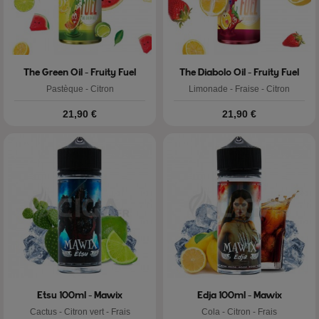
The Green Oil - Fruity Fuel
The Diabolo Oil - Fruity Fuel
Pastèque - Citron
Limonade - Fraise - Citron
Prix
Prix
21,90 €
21,90 €
Etsu 100ml - Mawix
Edja 100ml - Mawix
Cactus - Citron vert - Frais
Cola - Citron - Frais