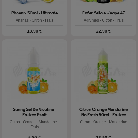
Phoenix 50ml - Ultimate
Enfer Yellow - Vape 47
Ananas - Citron - Frais
Agrumes - Citron - Frais
Prix
Prix
18,90 €
22,90 €
Sunny Sel De Nicotine -
Citron Orange Mandarine
Fruizee Esalt
No Fresh 50ml - Fruizee
Citron - Orange - Mandarine -
Citron - Orange - Mandarine
Frais
Prix
Prix
5,80 €
16,90 €