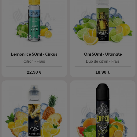
Lemon Ice 50ml - Cirkus
Oni 50ml - Ultimate
Citron - Frais
Duo de citron - Frais
Prix
Prix
22,90 €
18,90 €