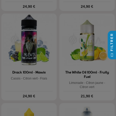
Prix
Prix
24,90 €
24,90 €
FILTRER
Drack 100ml - Mawix
The White Oil 100ml - Fruity
Fuel
Cassis - Citron vert - Frais
Limonade - Citron jaune -
Citron vert
Prix
Prix
24,90 €
21,90 €