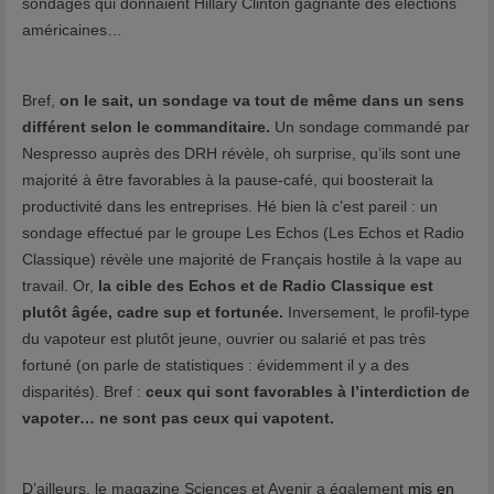
sondages qui donnaient Hillary Clinton gagnante des élections
américaines…
Bref,
on le sait, un sondage va tout de même dans un sens
différent selon le commanditaire.
Un sondage commandé par
Nespresso auprès des DRH révèle, oh surprise, qu’ils sont une
majorité à être favorables à la pause-café, qui boosterait la
productivité dans les entreprises. Hé bien là c’est pareil : un
sondage effectué par le groupe Les Echos (Les Echos et Radio
Classique) révèle une majorité de Français hostile à la vape au
travail. Or,
la cible des Echos et de Radio Classique est
plutôt âgée, cadre sup et fortunée.
Inversement, le profil-type
du vapoteur est plutôt jeune, ouvrier ou salarié et pas très
fortuné (on parle de statistiques : évidemment il y a des
disparités). Bref :
ceux qui sont favorables à l’interdiction de
vapoter… ne sont pas ceux qui vapotent.
D’ailleurs, le magazine Sciences et Avenir a également
mis en