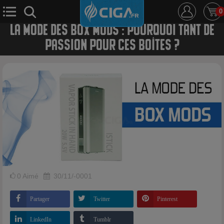
0
LA MODE DES BOX MODS : POURQUOI TANT DE
PASSION POUR CES BOÎTES ?
E-Cigarette
E-Liquide
D.i.y
Le Mixologue
Cbd
Nouveautés
Ciga +
0
Aimé
30/11/-0001
Partager
Twitter
Pinterest
LinkedIn
Tumblr