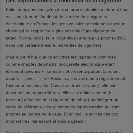
Des vaporisateurs à 1000 lieux de la cigarette
Enfin, nous pensons qu’un des critères d’adoption du format box
est… son format ! Au début de l’arrivée de la cigarette
électronique en France, les gens voulaient absolument quelque
chose qui se rapproche le plus possible d’une cigarette de
tabac. Forme, poids, taille : tout devait être le plus proche (d’où,
dans une certaine mesure, les ventes de cigalikes).
Mais aujourd’hui, que ce soit chez les vapoteurs confirmés
comme chez les débutants, la cigarette électronique étant
tellement devenue « normale » et présente partout (à noter :
dans le – navet – film « Reclaim » l’on voit même régulièrement
l’acteur américain John Cusack en train de vaper), elle est
devenue son propre référent. Elle s’est définitivement (ou
presque) détachée de la cigarette de tabac pour intégrer un
cadre de référence, des schémas de représentation qui sont
propres au monde de la vape. Et en ceci, le succès des box
mod est très intéressant et encourageant !
Et vous, vous aimez les box mods ? Que pensez-vous de leur