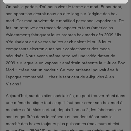
On oublie parfois d’où nous vient le terme de mod. Et pourtant,
son apparition devrait nous en dire long sur l’origine des box
mod. Car mod provient de « modified personnal vaporizer ». De
fait, on retrouve des traces de vapoteurs fous (américains
évidemment) fabriquant leurs propres box mods dès 2009 ! Ils
s’équipaient de diverses boîtes et chinaient ici ou là leurs
composants électroniques pour confectionner des mods
sécurisés. Nous avons même retrouvé une vidéo datant de
2009 sur laquelle un vapoteur américain présente la « Juice Box
Mod » créée par un modeur. Ce mod artisanal pouvait être à
l’époque commandé… chez le fabricant de e-liquides Alien
Visions !
Aujourd’hui, sur des sites spécialisés, on peut trouver réuni dans
une même boutique tout ce qu’il faut pour créer son box mod à
moindre coût. Mais surtout, depuis 1 an ou 2, les fabricants se
sont engouffrés dans le créneau et inondent désormais le
marché des boxes toujours plus puissantes (maximum atteint
aujourd’hui : 250W !!), ou toujours plus petites (minimum atteint