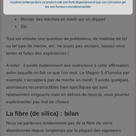
nicotine contenue dans ce produit crée une forte dépendance et que son utilisation par
les non-fumeurs est déconseillée.
Monter une mèche en coton sur un ato de type Genesis
Monter des mèches en mesh sur un dripper
Etc.
Tout est ensuite une question de préférence, de maîtrise de tel
ou tel type de mèche, etc. ne soyez pas sectaire, laissez-vous
tenter et faites des expériences !
A noter : il existe évidemment des restrictions à cette affirmation
selon laquelle on fait ce que l’on veut. Le Magoo-S d’Ismoka par
exemple n’acceptera pas de mèche en mesh. Il existe quelques
atomiseurs reconstructibles bien spécifiques qui sont
relativement exigeants mais en dehors de ceux-là, vous pourrez
expérimenter pas mal de choses.
La fibre (de silica) : bilan
Nous ne parlerons évidemment pas de la fibre de verre,
abandonnée depuis longtemps par la plupart des vapoteurs