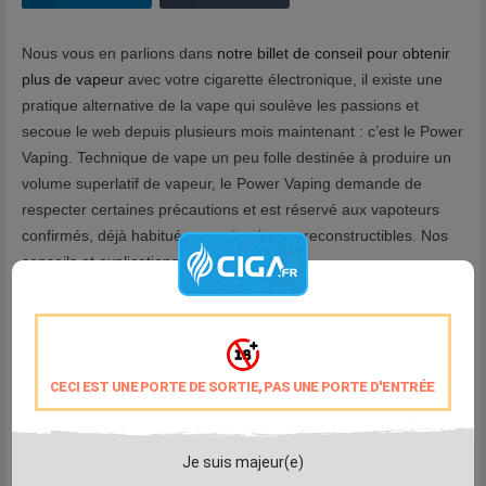
Nous vous en parlions dans
notre billet de conseil pour obtenir
plus de vapeur
avec votre cigarette électronique, il existe une
pratique alternative de la vape qui soulève les passions et
secoue le web depuis plusieurs mois maintenant : c’est le Power
Vaping. Technique de vape un peu folle destinée à produire un
volume superlatif de vapeur, le Power Vaping demande de
respecter certaines précautions et est réservé aux vapoteurs
confirmés, déjà habitués aux atomiseurs reconstructibles. Nos
conseils et explications.
Le Power Vaping : « Ils sont fous ces
Philippins ! »
C’est comme si les Philippins n’avaient jamais connu les
CECI EST UNE PORTE DE SORTIE, PAS UNE PORTE D'ENTRÉE
balbutiements de la vape ni les atomiseurs tous publics. Car
c’est avec des vidéos surprenantes et des matériels haut de
gamme destinés aux vapoteurs experts qu’ils se sont faits
Je suis majeur(e)
connaître sur le web. Et c’est justement via de nombreuses