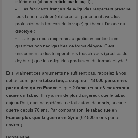
inférieures (cf
notre article sur le sujet
) ;
Les fabricants français de e-liquides respectent presque
tous la norme Afnor (élaborée en partenariat avec les
professionnels français de la vape) qui bannit l’usage du
diacétyle ;
L’air que nous respirons au quotidien contient des
quantités non négligeables de formaldéhyde. C’est
uniquement à des températures très élevées (proches du
dry burn) que les e-liquides produisent du formaldéhyde !
Et si vraiment ces arguments ne suffisent pas, rappelez à vos
détracteurs que
le tabac tue, à coup sûr, 78 000 personnes
par an rien qu’en France
et que
2 fumeurs sur 3 mourront à
cause du tabac
. Il n’y a rien de plus dangereux que le tabac
aujourd’hui, aucune épidémie ne fait autant de morts, aucune
guerre depuis 70 ans. Par comparaison,
le tabac tue en
France plus que la guerre en Syrie
(62 500 morts par an
environ)…
Bonne vape.