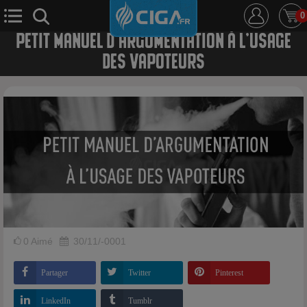
0
PETIT MANUEL D’ARGUMENTATION À L’USAGE
DES VAPOTEURS
E-Cigarette
E-Liquide
D.i.y
Le Mixologue
Cbd
Nouveautés
Ciga +
0
Aimé
30/11/-0001
Partager
Twitter
Pinterest
LinkedIn
Tumblr