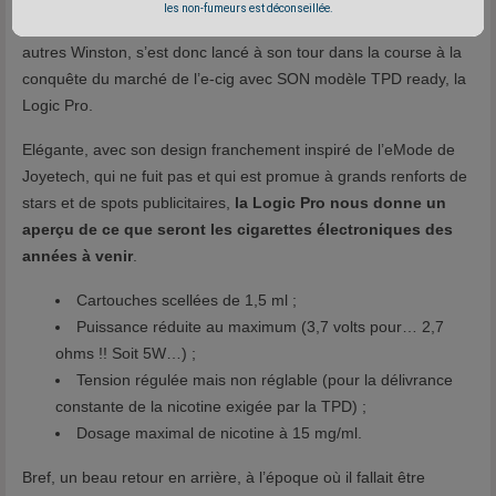
les non-fumeurs est déconseillée.
Japan Tobacco International, JTI, le fabricant des Camel et
autres Winston, s’est donc lancé à son tour dans la course à la
conquête du marché de l’e-cig avec SON modèle TPD ready, la
Logic Pro.
Elégante, avec son design franchement inspiré de l’eMode de
Joyetech, qui ne fuit pas et qui est promue à grands renforts de
stars et de spots publicitaires,
la Logic Pro nous donne un
aperçu de ce que seront les cigarettes électroniques des
années à venir
.
Cartouches scellées de 1,5 ml ;
Puissance réduite au maximum (3,7 volts pour… 2,7
ohms !! Soit 5W…) ;
Tension régulée mais non réglable (pour la délivrance
constante de la nicotine exigée par la TPD) ;
Dosage maximal de nicotine à 15 mg/ml.
Bref, un beau retour en arrière, à l’époque où il fallait être