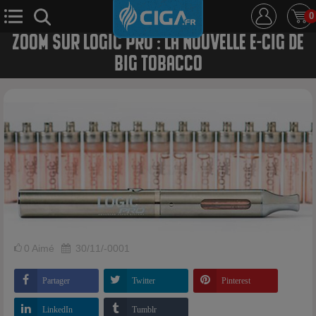
0
ZOOM SUR LOGIC PRO : LA NOUVELLE E-CIG DE
BIG TOBACCO
E-Cigarette
E-Liquide
D.i.y
Le Mixologue
Cbd
Nouveautés
Ciga +
0
Aimé
30/11/-0001
Partager
Twitter
Pinterest
LinkedIn
Tumblr