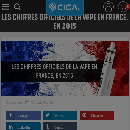
0
LES CHIFFRES OFFICIELS DE LA VAPE EN FRANCE,
EN 2015
E-Cigarette
E-Liquide
D.i.y
Le Mixologue
Cbd
Nouveautés
Ciga +
0
Aimé
30/11/-0001
Partager
Twitter
Pinterest
LinkedIn
Tumblr